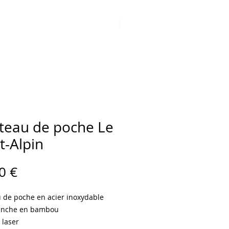
NOS REVENDEURS
CONTACT
teau de poche Le
t-Alpin
Prix
0 €
 de poche en acier inoxydable
anche en bambou
 laser