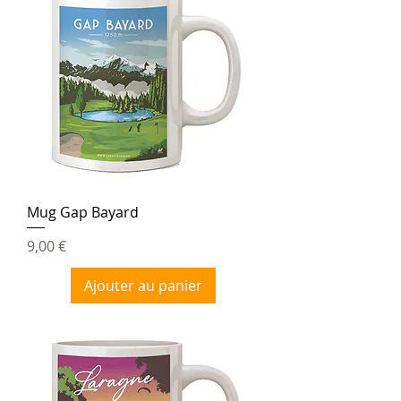
Mug Gap Bayard
Prix
9,00 €
Ajouter au panier