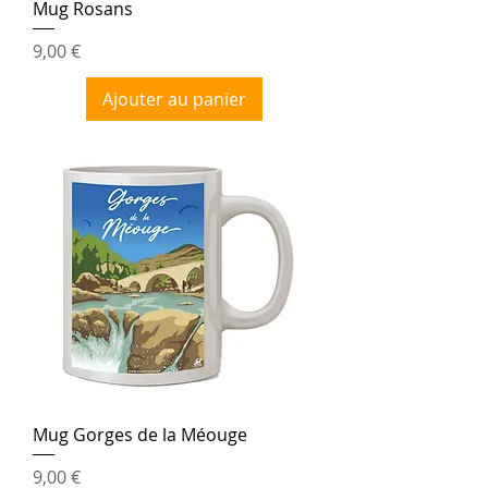
Mug Rosans
Prix
9,00 €
Ajouter au panier
Mug Gorges de la Méouge
Prix
9,00 €