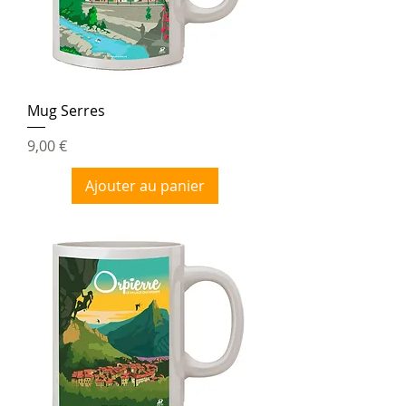
Mug Serres
Prix
9,00 €
Ajouter au panier