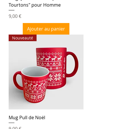
Tourtons" pour Homme
Prix
9,00 €
Ajouter au panier
Nouveauté
Mug Pull de Noël
Prix
9,00 €