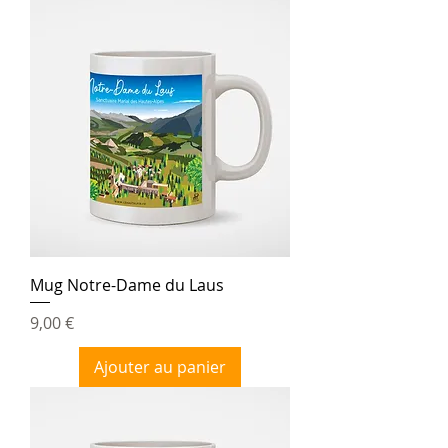
Mug Notre-Dame du Laus
Prix
9,00 €
Ajouter au panier