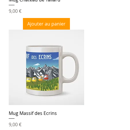
Prix
9,00 €
Ajouter au panier
Mug Massif des Ecrins
Prix
9,00 €