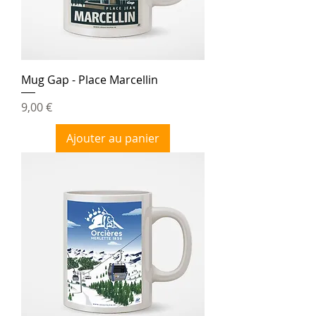
Mug Gap - Place Marcellin
Prix
9,00 €
Ajouter au panier