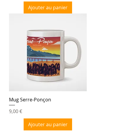
Ajouter au panier
Mug Serre-Ponçon
Prix
9,00 €
Ajouter au panier