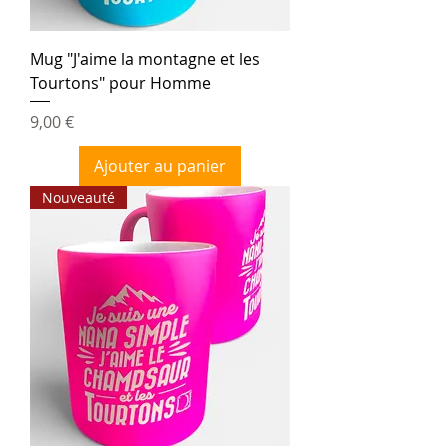
Mug "J'aime la montagne et les
Tourtons" pour Homme
Prix
9,00 €
Ajouter au panier
Nouveauté