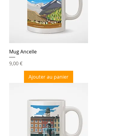
Mug Ancelle
Prix
9,00 €
Ajouter au panier