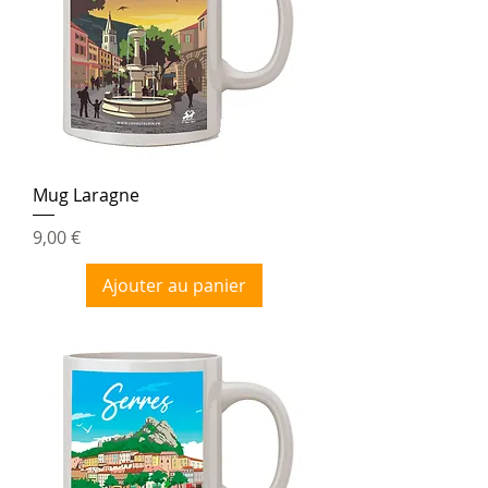
Mug Laragne
Prix
9,00 €
Ajouter au panier