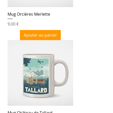
Mug Orcières Merlette
Prix
9,00 €
Ajouter au panier
Mug Château de Tallard