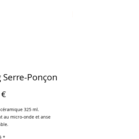
NOS REVENDEURS
CONTACT
 Serre-Ponçon
Prix
 €
céramique 325 ml.
nt au micro-onde et anse
ble.
ion de qualité par sublimation.
é
*