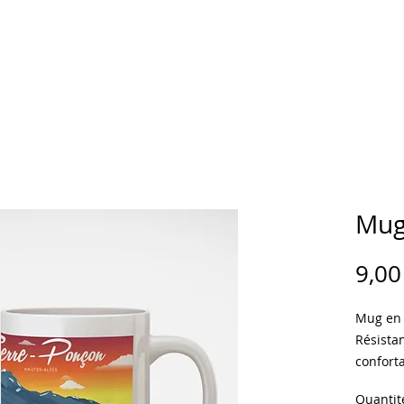
CCUEIL
BOUTIQUE
Personnalisation
Carte cadeau
Mug
9,00
Mug en 
Résista
conforta
Impress
Quantit